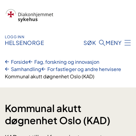
Hopp
til
innhold
LOGG INN
HELSENORGE
SØK
MENY
Forside
Fag, forskning og innovasjon
Samhandling
For fastleger og andre henvisere
Kommunal akutt døgnenhet Oslo (KAD)
Kommunal akutt
døgnenhet Oslo (KAD)