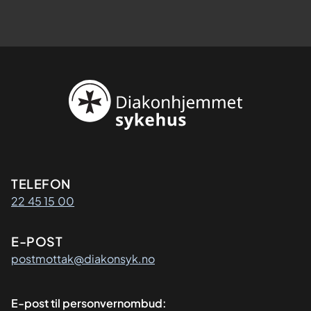
Kontaktinformasjon
TELEFON
22 45 15 00
E-POST
postmottak@diakonsyk.no
E-post til personvernombud: