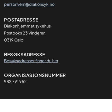
personvern@diakonsyk.no
Adresse
POSTADRESSE
Diakonhjemmet sykehus
Postboks 23 Vinderen
0319 Oslo
BESØKSADRESSE
Besøksadresser finner du her
Organisasjon
ORGANISASJONSNUMMER
982 791 952