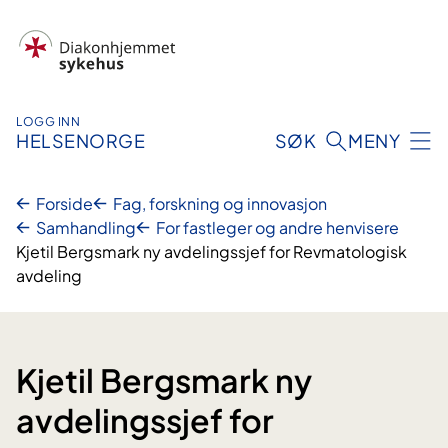
Hopp
til
innhold
LOGG INN
HELSENORGE
SØK
MENY
Forside
Fag, forskning og innovasjon
Samhandling
For fastleger og andre henvisere
Kjetil Bergsmark ny avdelingssjef for Revmatologisk
avdeling
Kjetil Bergsmark ny
avdelingssjef for