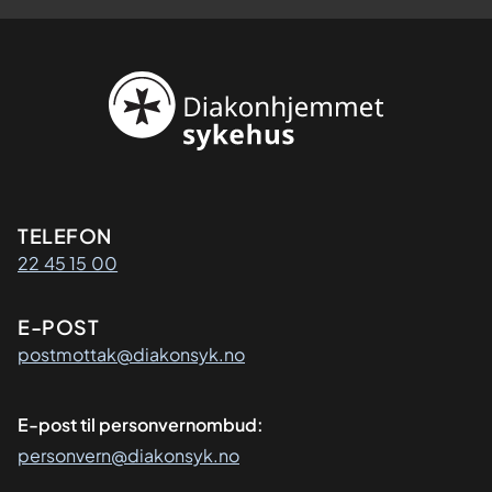
Kontaktinformasjon
TELEFON
22 45 15 00
E-POST
postmottak@diakonsyk.no
E-post til personvernombud:
personvern@diakonsyk.no