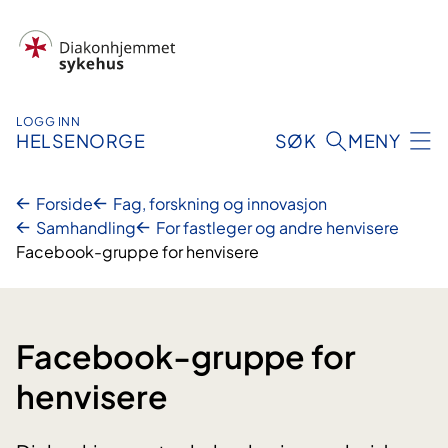
Hopp
til
innhold
LOGG INN
HELSENORGE
SØK
MENY
Forside
Fag, forskning og innovasjon
Samhandling
For fastleger og andre henvisere
Facebook-gruppe for henvisere
Facebook-gruppe for
henvisere