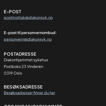
E-POST
postmottak@diakonsyk.no
E-post til personvernombud:
personvern@diakonsyk.no
Adresse
POSTADRESSE
Diakonhjemmet sykehus
Postboks 23 Vinderen
0319 Oslo
BESØKSADRESSE
Besøksadresser finner du her