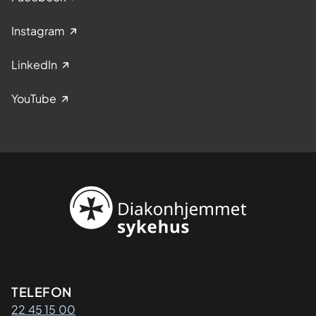
Instagram
LinkedIn
YouTube
Kontaktinformasjon
TELEFON
22 45 15 00