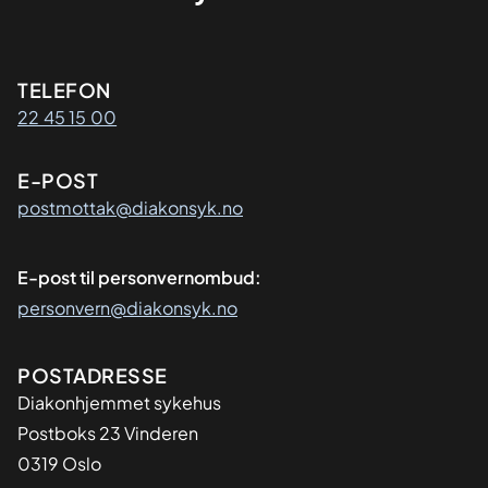
Kontaktinformasjon
TELEFON
22 45 15 00
E-POST
postmottak@diakonsyk.no
E-post til personvernombud:
personvern@diakonsyk.no
Adresse
POSTADRESSE
Diakonhjemmet sykehus
Postboks 23 Vinderen
0319 Oslo