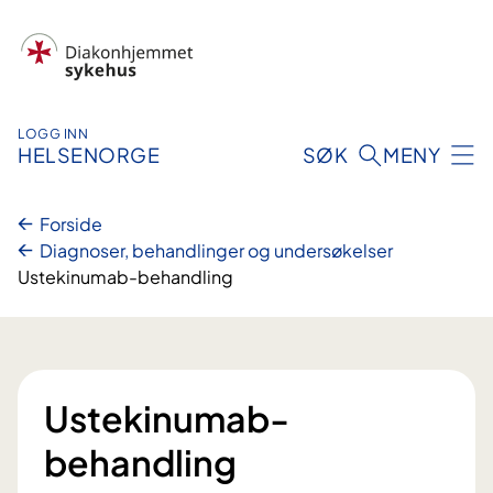
Hopp
til
innhold
LOGG INN
HELSENORGE
SØK
MENY
Forside
Diagnoser, behandlinger og undersøkelser
Ustekinumab-behandling
Ustekinumab-
behandling