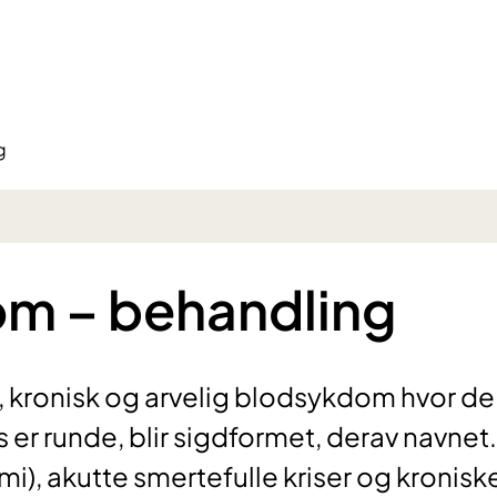
g
om – behandling
, kronisk og arvelig blodsykdom hvor de
 er runde, blir sigdformet, derav navnet.
mi), akutte smertefulle kriser og kronisk