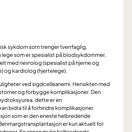
sk sykdom som trenger tverrfaglig,
en lege som er spesialist på blodsykdommer,
uelt med nevrolog (spesialist på hjerne og
) og kardiolog (hjertelege).
uligheter ved sigdcelleanemi. Hensikten med
ymptomer og forbygge komplikasjoner. Den
ydroksyurea, dette er en
 bidra til å forhindre komplikasjoner.
asjon som er den eneste helbredende
Benmargstransplantasjon er kun aktuelt for
kendonor. En annen mulig helbredende