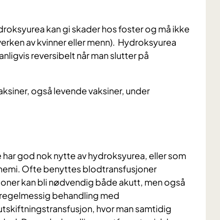
droksyurea kan gi skader hos foster og må ikke
erken av kvinner eller menn). Hydroksyurea
nligvis reversibelt når man slutter på
aksiner, også levende vaksiner, under
e har god nok nytte av hydroksyurea, eller som
anemi. Ofte benyttes blodtransfusjoner
ner kan bli nødvendig både akutt, men også
 regelmessig behandling med
utskiftningstransfusjon, hvor man samtidig