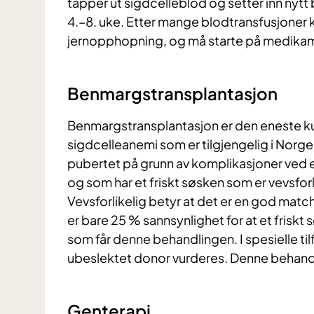
tapper ut sigdcelleblod og setter inn nytt
4.–8. uke. Etter mange blodtransfusjoner
jernopphopning, og må starte på medikamen
Benmargstransplantasjon
Benmargstransplantasjon er den eneste k
sigdcelleanemi som er tilgjengelig i Norge. 
pubertet på grunn av komplikasjoner ved e
og som har et friskt søsken som er vevsfor
Vevsforlikelig betyr at det er en god mat
er bare 25 % sannsynlighet for at et friskt 
som får denne behandlingen. I spesielle t
ubeslektet donor vurderes. Denne behandl
Genterapi