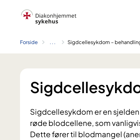
Hopp
til
innhold
Forside
..
.
Sigdcellesykdom – behandlin
Sigdcellesykd
Sigdcellesykdom er en sjelden
røde blodcellene, som vanligvis
Dette fører til blodmangel (ane