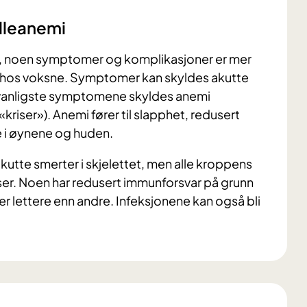
lleanemi
, noen symptomer og komplikasjoner er mer
ig hos voksne. Symptomer kan skyldes akutte
e vanligste symptomene skyldes anemi
riser»). Anemi fører til slapphet, redusert
le i øynene og huden.
kutte smerter i skjelettet, men alle kroppens
iser. Noen har redusert immunforsvar på grunn
ner lettere enn andre. Infeksjonene kan også bli