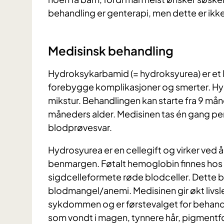
behandling er genterapi, men dette er ikke 
Medisinsk behandling
Hydroksykarbamid (= hydroksyurea) er et
forebygge komplikasjoner og smerter. Hy
mikstur. Behandlingen kan starte fra 9 månede
måneders alder. Medisinen tas én gang pe
blodprøvesvar.
Hydrosyurea er en cellegift og virker ved 
benmargen. Føtalt hemoglobin finnes hos al
sigdcelleformete røde blodceller. Dette b
blodmangel/anemi. Medisinen gir økt livs
sykdommen og er førstevalget for behandli
som vondt i magen, tynnere hår, pigment