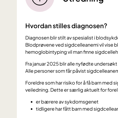
Hvordan stilles diagnosen?
Diagnosen blir stilt av spesialist i blods
Blodprøvene ved sigdcelleanemi vil vise
hemoglobintyping vil man finne sigdcell
Fra januar 2025 blir alle nyfødte undersø
Alle personer som får påvist sigdcelleanem
Foreldre som har risiko for å få barn med s
veiledning. Dette er særlig aktuelt for for
er bærere av sykdomsgenet
tidligere har fått barn med sigdcelle