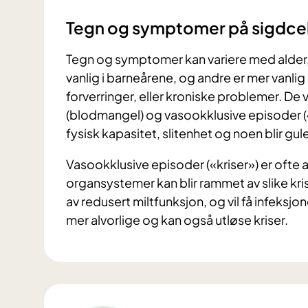
Tegn og symptomer på sigdce
Tegn og symptomer kan variere med alder
vanlig i barneårene, og andre er mer vanl
forverringer, eller kroniske problemer. D
(blodmangel) og vasookklusive episoder («k
fysisk kapasitet, slitenhet og noen blir gu
Vasookklusive episoder («kriser») er ofte a
organsystemer kan blir rammet av slike kr
av redusert miltfunksjon, og vil få infeksjo
mer alvorlige og kan også utløse kriser.