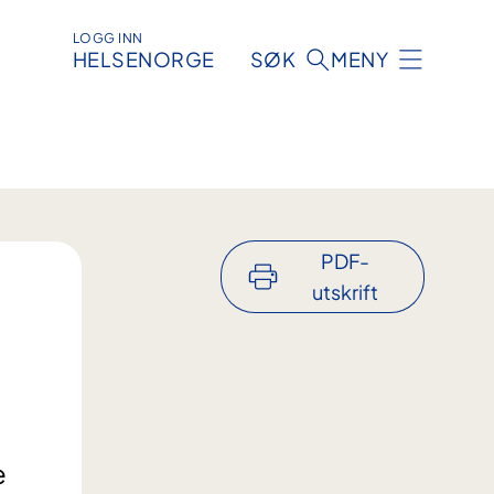
LOGG INN
HELSENORGE
SØK
MENY
PDF-
utskrift
e