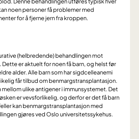
 blod. Denne behandlingen utføres typisk hver
 kan noen personer få problemer med
ter for å fjerne jern fra kroppen.
urative (helbredende) behandlingen mot
Dette er aktuelt for noen få barn, og helst før
ldre alder. Alle barn som har sigdcelleanemi
likelig får tilbud om benmargstransplantasjon.
ch mellom ulike antigener i immunsystemet. Det
søsken er vevsforlikelig, og derfor er det få barn
ilfeller kan benmargstransplantasjon med
ingen gjøres ved Oslo universitetssykehus.