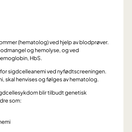
ykdommer (hematolog) ved hjelp av blodprøver.
 blodmangel og hemolyse, og ved
ehemoglobin, HbS.
kt for sigdcelleanemi ved nyfødtscreeningen.
i, skal henvises og følges av hematolog.
igdcellesykdom blir tilbudt genetisk
eldre som:
anemi