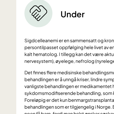
Under
Sigdcelleanemi er en sammensatt og kroni
persontilpasset oppfølging hele livet av 
kalt hematolog. I tillegg kan det være akt
nervesystem), øyelege, nefrolog (nyrelege
Det finnes flere medisinske behandlingsm
behandlingen er å unngå kriser, lindre s
vanligste behandlingen er medikamentet h
sykdomsmodifiserende behandling, som kan
Foreløpig er det kun benmargstransplant
behandlingen som er tilgjengelig i Norge. 
noen få barn, fordi man helst ønsker søs