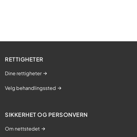
n
g
s
-
o
g
m
RETTIGHETER
e
s
Dine rettigheter
t
r
Velg behandlingssted
i
n
g
SIKKERHET OG PERSONVERN
s
Om nettstedet
k