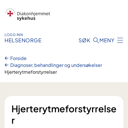
Hopp
til
innhold
LOGG INN
HELSENORGE
SØK
MENY
Forside
Diagnoser, behandlinger og undersøkelser
Hjerterytmeforstyrrelser
Hjerterytmeforstyrrelse
r