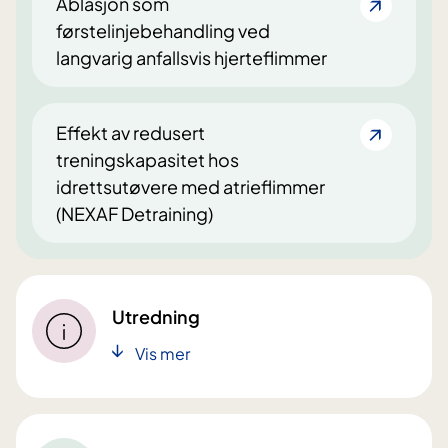
Ablasjon som
førstelinjebehandling ved
langvarig anfallsvis hjerteflimmer
Effekt av redusert
treningskapasitet hos
idrettsutøvere med atrieflimmer
(NEXAF Detraining)
Utredning
Vis mer