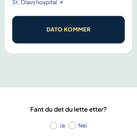
H
St. Olavs hospital
j
e
r
DATO KOMMER
t
e
s
y
k
d
o
m
.
Fant du det du lette etter?
L
æ
Ja
Nei
r
i