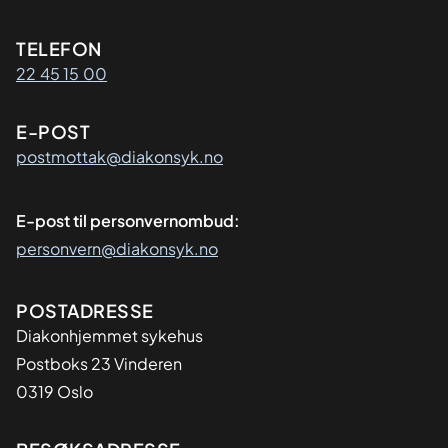
Kontaktinformasjon
TELEFON
22 45 15 00
E-POST
postmottak@diakonsyk.no
E-post til personvernombud:
personvern@diakonsyk.no
Adresse
POSTADRESSE
Diakonhjemmet sykehus
Postboks 23 Vinderen
0319 Oslo