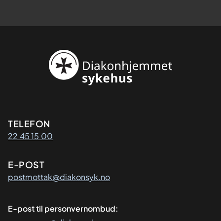
Kontaktinformasjon
TELEFON
22 45 15 00
E-POST
postmottak@diakonsyk.no
E-post til personvernombud: