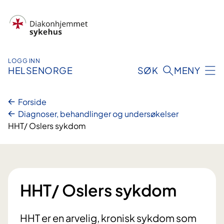
Hopp
til
innhold
LOGG INN
HELSENORGE
SØK
MENY
Forside
Diagnoser, behandlinger og undersøkelser
HHT/ Oslers sykdom
HHT/ Oslers sykdom
HHT er en arvelig, kronisk sykdom som