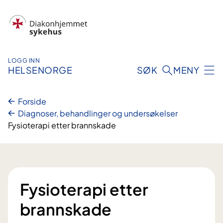
Hopp
til
innhold
LOGG INN
HELSENORGE
SØK
MENY
Forside
Diagnoser, behandlinger og undersøkelser
Fysioterapi etter brannskade
Fysioterapi etter
brannskade