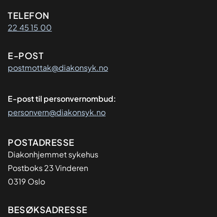
Kontaktinformasjon
TELEFON
22 45 15 00
E-POST
postmottak@diakonsyk.no
E-post til personvernombud:
personvern@diakonsyk.no
Adresse
POSTADRESSE
Diakonhjemmet sykehus
Postboks 23 Vinderen
0319 Oslo
BESØKSADRESSE