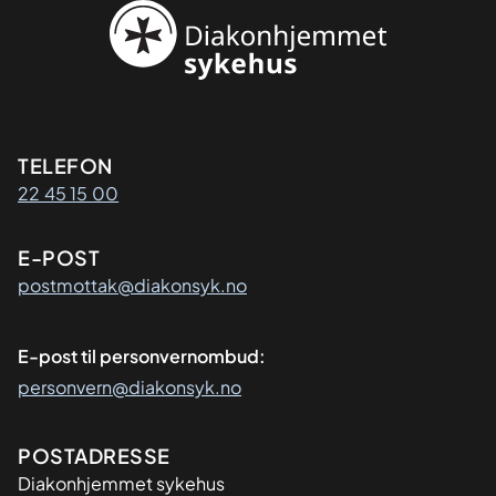
Kontaktinformasjon
TELEFON
22 45 15 00
E-POST
postmottak@diakonsyk.no
E-post til personvernombud:
personvern@diakonsyk.no
Adresse
POSTADRESSE
Diakonhjemmet sykehus