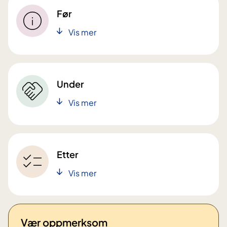
Før
Vis mer
Under
Vis mer
Etter
Vis mer
Vær oppmerksom