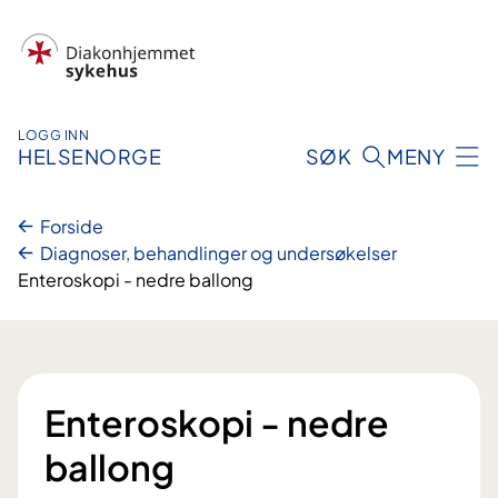
Hopp
til
innhold
LOGG INN
HELSENORGE
SØK
MENY
Forside
Diagnoser, behandlinger og undersøkelser
Enteroskopi - nedre ballong
Enteroskopi - nedre
ballong