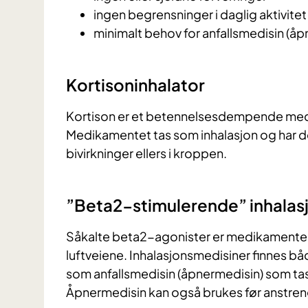
ingen begrensninger i daglig aktivitet
minimalt behov for anfallsmedisin (å
Kortisoninhalator
Kortison er et betennelsesdempende med
Medikamentet tas som inhalasjon og har de
bivirkninger ellers i kroppen.
”Beta2-stimulerende” inhalas
Såkalte beta2-agonister er medikamenter
luftveiene. Inhalasjonsmedisiner finnes b
som anfallsmedisin (åpnermedisin) som t
Åpnermedisin kan også brukes før anstren