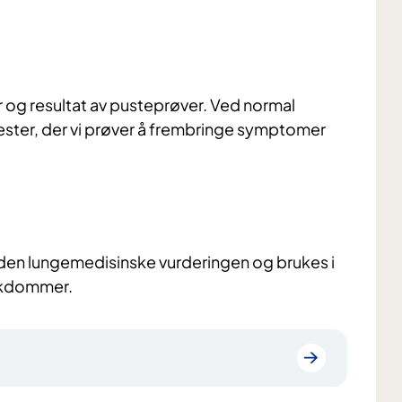
og resultat av pusteprøver. Ved normal
ster, der vi prøver å frembringe symptomer
v den lungemedisinske vurderingen og brukes i
sykdommer.