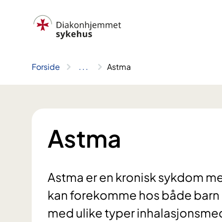
Hopp
til
innhold
Forside
..
.
Astma
Astma
Astma er en kronisk sykdom me
kan forekomme hos både barn o
med ulike typer inhalasjonsmed