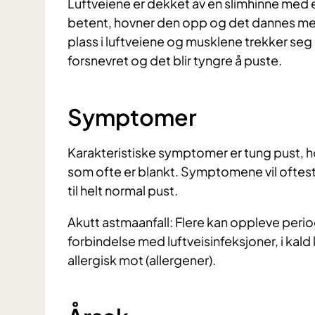
Luftveiene er dekket av en slimhinne med et
betent, hovner den opp og det dannes mer
plass i luftveiene og musklene trekker seg s
forsnevret og det blir tyngre å puste.
Symptomer
Karakteristiske symptomer er tung pust, ho
som ofte er blankt. Symptomene vil oftest v
til helt normal pust.
Akutt astmaanfall: Flere kan oppleve peri
forbindelse med luftveisinfeksjoner, i kald
allergisk mot (allergener).