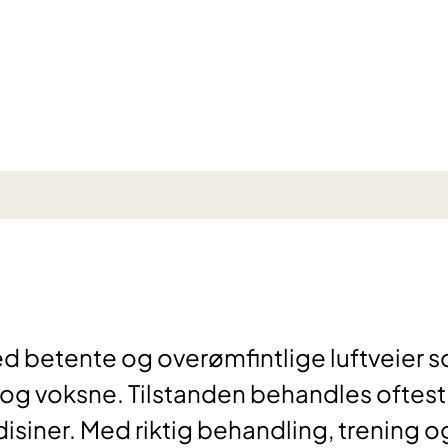
d betente og overømfintlige luftveier 
g voksne. Tilstanden behandles oftest
isiner. Med riktig behandling, trening o