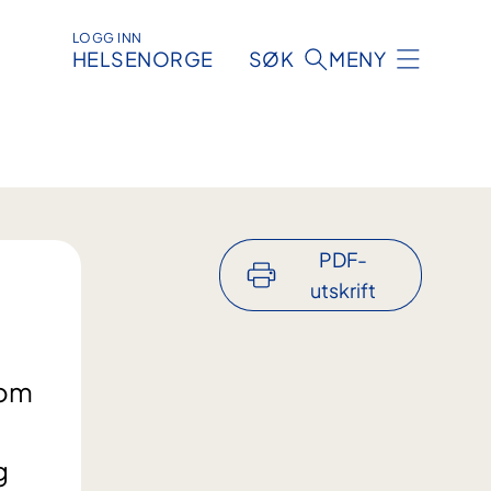
LOGG INN
HELSENORGE
SØK
MENY
PDF-
utskrift
som
g