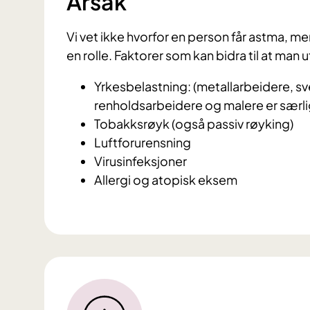
Årsak
Vi vet ikke hvorfor en person får astma, men
en rolle. Faktorer som kan bidra til at man u
Yrkesbelastning: (metallarbeidere, sve
renholdsarbeidere og malere er særlig
Tobakksrøyk (også passiv røyking)
Luftforurensning
Virusinfeksjoner
Allergi og atopisk eksem