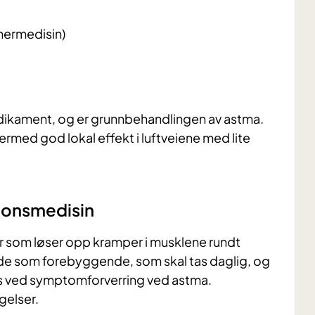
pnermedisin)
ikament, og er grunnbehandlingen av astma.
rmed god lokal effekt i luftveiene med lite
jonsmedisin
 som løser opp kramper i musklene rundt
åde som forebyggende, som skal tas daglig, og
as ved symptomforverring ved astma.
gelser.