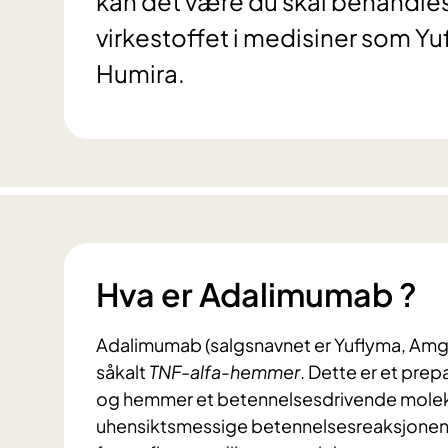
kan det være du skal behandl
virkestoffet i medisiner som Yu
Humira.
Hva er Adalimumab ?
Adalimumab (salgsnavnet er Yuflyma, Amge
såkalt
TNF-alfa-hemmer
. Dette er et pre
og hemmer et betennelsesdrivende molek
uhensiktsmessige betennelsesreaksjonen