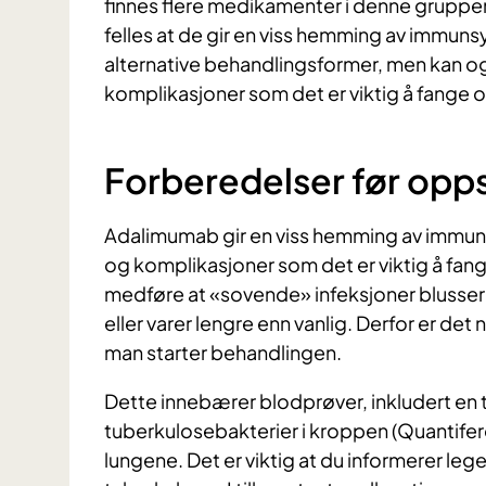
finnes flere medikamenter i denne gruppen 
felles at de gir en viss hemming av immun
alternative behandlingsformer, men kan o
komplikasjoner som det er viktig å fange 
Forberedelser før opps
Adalimumab gir en viss hemming av immun
og komplikasjoner som det er viktig å f
medføre at «sovende» infeksjoner blusser 
eller varer lengre enn vanlig. Derfor er d
man starter behandlingen.
Dette innebærer blodprøver, inkludert en te
tuberkulosebakterier i kroppen (Quantiferon
lungene. Det er viktig at du informerer leg