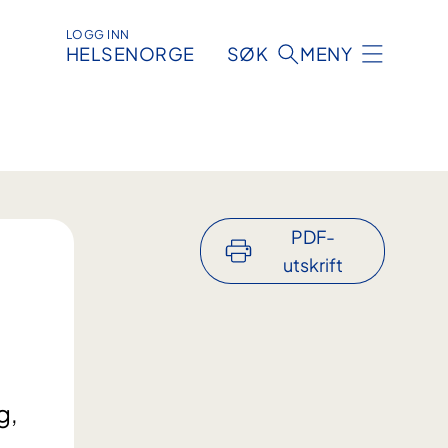
LOGG INN
HELSENORGE
SØK
MENY
PDF-
utskrift
g,