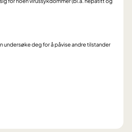
ssig for noen virussykdommer (bl.a. hepatitt og
n undersøke deg for å påvise andre tilstander