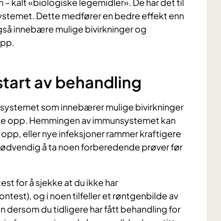
– kalt «biologiske legemidler». De har det til
systemet. Dette medfører en bedre effekt enn
gså innebære mulige bivirkninger og
opp.
tart av behandling
systemet som innebærer mulige bivirkninger
ange opp. Hemmingen av immunsystemet kan
opp, eller nye infeksjoner rammer kraftigere
et nødvendig å ta noen forberedende prøver før
st for å sjekke at du ikke har
test), og i noen tilfeller et røntgenbilde av
en dersom du tidligere har fått behandling for