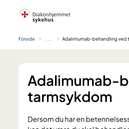
Hopp
til
innhold
Forside
..
.
Adalimumab-behandling ved
Adalimumab-be
tarmsykdom
Dersom du har en betennelses