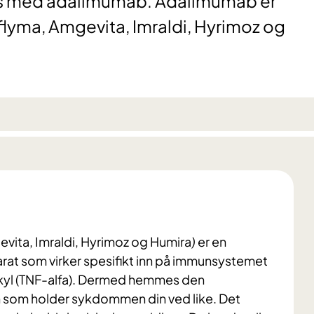
es med adalimumab. Adalimumab er
flyma, Amgevita, Imraldi, Hyrimoz og
vita, Imraldi, Hyrimoz og Humira
)
er en
parat som virker spesifikt inn på immunsystemet
yl (TNF-alfa). Dermed hemmes den
 som holder sykdommen din ved like. Det