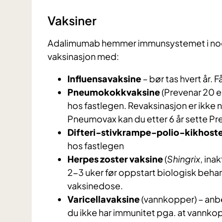
Vaksiner
Adalimumab hemmer immunsystemet i noen
vaksinasjon med:
Influensavaksine
– bør tas hvert år. 
Pneumokokkvaksine
(Prevenar 20 e
hos fastlegen. Revaksinasjon er ikke n
Pneumovax kan du etter 6 år sette Pr
Difteri-stivkrampe-polio-kikhoste
hos fastlegen
Herpes zoster vaksine
(
Shingrix
, ina
2-3 uker før oppstart biologisk behan
vaksinedose.
Varicellavaksine
(vannkopper) – anbe
du ikke har immunitet pga. at vannko