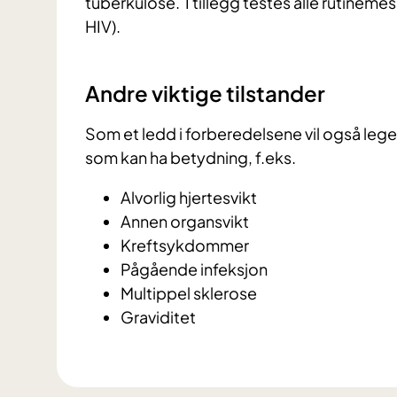
tuberkulose. I tillegg testes alle rutineme
HIV).
Andre viktige tilstander
Som et ledd i forberedelsene vil også lege
som kan ha betydning, f.eks.
Alvorlig hjertesvikt
Annen organsvikt
Kreftsykdommer
Pågående infeksjon
Multippel sklerose
Graviditet