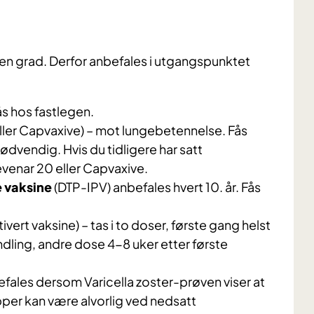
 grad. Derfor anbefales i utgangspunktet
Fås hos fastlegen.
ller Capvaxive) – mot lungebetennelse. Fås
ødvendig. Hvis du tidligere har satt
evenar 20 eller Capvaxive.
 vaksine
(DTP-IPV) anbefales hvert 10. år. Fås
ktivert vaksine) – tas i to doser, første gang helst
dling, andre dose 4-8 uker etter første
fales dersom Varicella zoster-prøven viser at
pper kan være alvorlig ved nedsatt