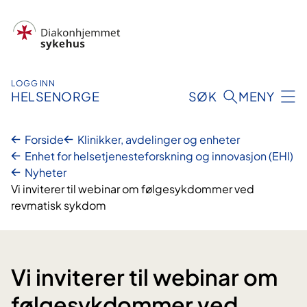
Hopp
til
innhold
LOGG INN
HELSENORGE
SØK
MENY
Forside
Klinikker, avdelinger og enheter
Enhet for helsetjenesteforskning og innovasjon (EHI)
Nyheter
Vi inviterer til webinar om følgesykdommer ved
revmatisk sykdom
Vi inviterer til webinar om
følgesykdommer ved