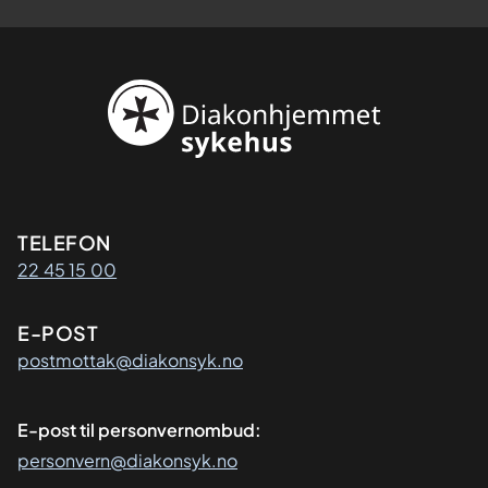
Kontaktinformasjon
TELEFON
22 45 15 00
E-POST
postmottak@diakonsyk.no
E-post til personvernombud:
personvern@diakonsyk.no