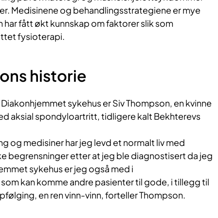
ater. Medisinene og behandlingsstrategiene er mye
 har fått økt kunnskap om faktorer slik som
ttet fysioterapi.
ns ​historie
d Diakonhjemmet sykehus er Siv Thompson, en kvinne
ed aksial spondyloartritt, tidligere kalt Bekhterevs
ng og medisiner har jeg levd et normalt liv med
ke begrensninger etter at jeg ble diagnostisert da jeg
hjemmet sykehus er jeg også med i
som kan komme andre pasienter til gode, i tillegg til
følging, en ren vinn-vinn, forteller Thompson.