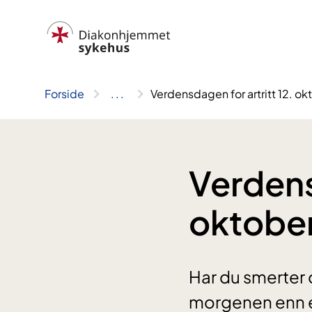
Hopp
til
innhold
Forside
..
.
Verdensdagen for artritt 12. ok
Verdens
oktobe
Har du smerter 
morgenen enn et