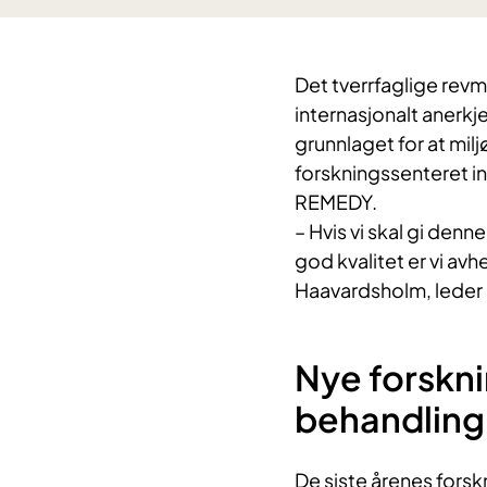
Det tverrfaglige rev
internasjonalt anerkj
grunnlaget for at miljø
forskningssenteret 
REMEDY.
– Hvis vi skal gi den
god kvalitet er vi avh
Haavardsholm, leder
Nye forskni
behandling
De siste årenes for