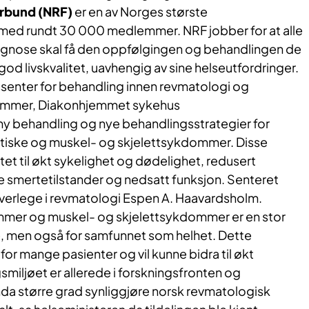
rbund (NRF)
er en av Norges største
med rundt 30 000 medlemmer. NRF jobber for at alle
agnose skal få den oppfølgingen og behandlingen de
god livskvalitet, uavhengig av sine helseutfordringer.
senter for behandling innen revmatologi og
ommer, Diakonhjemmet sykehus
 ny behandling og nye behandlingsstrategier for
tiske og muskel- og skjelettsykdommer. Disse
t til økt sykelighet og dødelighet, redusert
ige smertetilstander og nedsatt funksjon. Senteret
verlege i revmatologi Espen A. Haavardsholm.
mer og muskel- og skjelettsykdommer er en stor
, men også for samfunnet som helhet. Dette
for mange pasienter og vil kunne bidra til økt
gsmiljøet er allerede i forskningsfronten og
enda større grad synliggjøre norsk revmatologisk