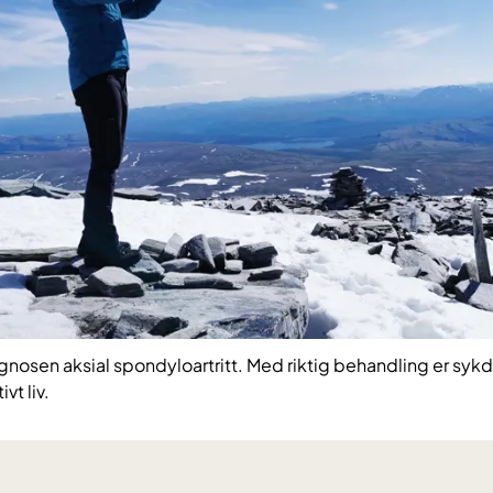
nosen aksial spondyloartritt. Med riktig behandling er syk
vt liv.