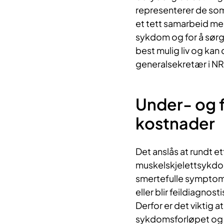
representerer de so
et tett samarbeid mel
sykdom og for å sørg
best mulig liv og kan 
generalsekretær i NR
Under- og f
kostnader
Det anslås at rundt e
muskelskjelettsykdom
smertefulle symptomer
eller blir feildiagnost
Derfor er det viktig at
sykdomsforløpet og 