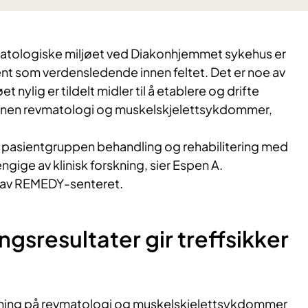
matologiske miljøet ved Diakonhjemmet sykehus er
ent som verdensledende innen feltet. Det er noe av
et nylig er tildelt midler til å etablere og drifte
innen revmatologi og muskelskjelettsykdommer,
ne pasientgruppen behandling og rehabilitering med
engige av klinisk forskning, sier Espen A.
 av REMEDY-senteret.
ngsresultater gir treffsikker
skning på revmatologi og muskelskjelettsykdommer