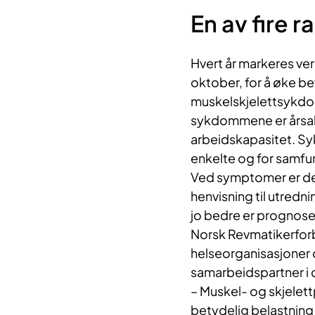
En av fire 
Hvert år markeres ver
oktober, for å øke b
muskelskjelettsykdom
sykdommene er årsak t
arbeidskapasitet. S
enkelte og for samfu
Ved symptomer er det 
henvisning til utredn
jo bedre er prognose
Norsk Revmatikerforb
helseorganisasjoner
samarbeidspartner i 
– Muskel- og skjelett
betydelig belastnin