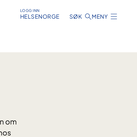
LOGG INN
HELSENORGE
SØK
MENY
en om
 hos