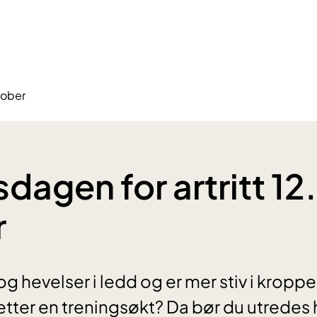
tober
dagen for artritt 12.
r
og hevelser i ledd og er mer stiv i kropp
ter en treningsøkt? Da bør du utredes