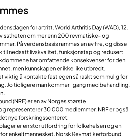
rammes
densdagen for artritt, World Arthritis Day (WAD), 12.
evisstheten om mer enn 200 revmatiske- og
mer. På verdensbasis rammes en av fire, og disse
il nedsatt livskvalitet, funksjonstap og redusert
ykdommene har omfattende konsekvenser for den
nnet, men kunnskapen er ikke like utbredt.
viktig å kontakte fastlegen så raskt som mulig for
ing. Jo tidligere man kommer i gang med behandling,
n.
und (NRF) er en av Norges største
 og representerer 30 000 medlemmer. NRF er også
det nye forskningssenteret.
plager er en stor utfordring for folkehelsen og en
g for enkeltmennesket. Norsk Revmatikerforbund