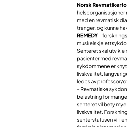
Norsk Revmatikerfo
helseorganisasjoner 
med en revmatisk di
trenger, og kunne ha 
REMEDY
– forsknings
muskelskjelettsykd
Senteret skal utvikle
pasienter med revma
sykdommene er knytte
livskvalitet, langvar
ledes av professor/o
– Revmatiske sykdom
belastning for mange
senteret vil bety mye 
livskvalitet. Forsknin
senterstatusen vil i 