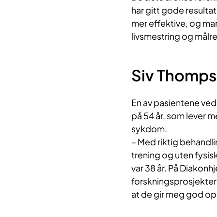
har gitt gode result
mer effektive, og man
livsmestring og målre
Siv Thompso
En av pasientene ve
på 54 år, som lever m
sykdom.
– Med riktig behandli
trening og uten fysis
var 38 år. På Diakon
forskningsprosjekter 
at de gir meg god opp