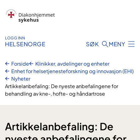
Hopp
til
innhold
LOGG INN
HELSENORGE
SØK
MENY
Forside
Klinikker, avdelinger og enheter
Enhet for helsetjenesteforskning og innovasjon (EHI)
Nyheter
Artikkelanbefaling: De nyeste anbefalingene for
behandling av kne-, hofte- og håndartrose
Artikkelanbefaling: De
nyeste anbefalingene for