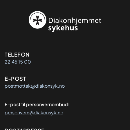
Kontaktinformasjon
TELEFON
22 45 15 00
E-POST
postmottak@diakonsyk.no
E-post til personvernombud:
personvern@diakonsyk.no