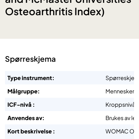
Osteoarthritis Index)
Spørreskjema
Type instrument:
Spørreskjema
Målgruppe:
Mennesker me
ICF-nivå
:
Kroppsnivå, a
Anvendes av:
Brukes av le
Kort beskrivelse
:
WOMAC Osteoa