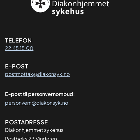
Kontaktinformasjon
TELEFON
22 45 15 00
E-POST
postmottak@diakonsyk.no
E-post til personvernombud:
personvern@diakonsyk.no
Adresse
POSTADRESSE
Diakonhjemmet sykehus
Postboks 23 Vinderen