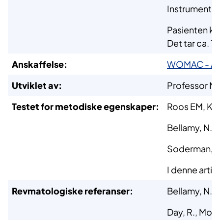
Instrumentet 
Pasienten kry
Det tar ca. 1
Anskaffelse:
WOMAC - AUS
Utviklet av:
Professor Ni
Testet for metodiske egenskaper:
Roos EM, Kla
Bellamy, N., 
Soderman, P.
I denne art
Revmatologiske referanser:
Bellamy, N. 
Day, R., Morr