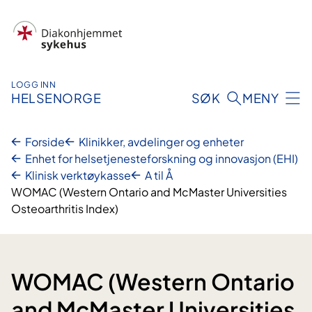
Hopp
til
innhold
LOGG INN
HELSENORGE
SØK
MENY
Forside
Klinikker, avdelinger og enheter
Enhet for helsetjenesteforskning og innovasjon (EHI)
Klinisk verktøykasse
A til Å
WOMAC (Western Ontario and McMaster Universities
Osteoarthritis Index)
WOMAC (Western Ontario
and McMaster Universities