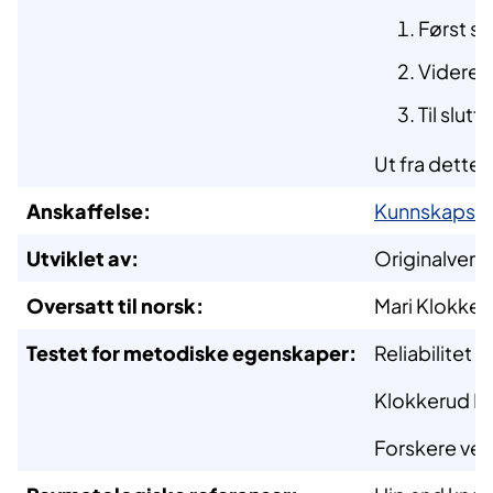
Først s
Videre s
Til slut
Ut fra dette 
Anskaffelse:
Kunnskapssen
Utviklet av:
Originalversj
Oversatt til norsk:
Mari Klokkeru
Testet for metodiske egenskaper:
Reliabilitet (
Klokkerud M,
Forskere ved 