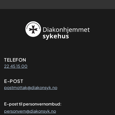
Kontaktinformasjon
TELEFON
22 45 15 00
E-POST
postmottak@diakonsyk.no
E-post til personvernombud:
personvern@diakonsyk.no