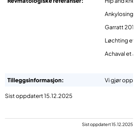
Revmatologiske referanser:
Hip and knee
Ankylosing S
Garratt 2015:
Løchting et a
Achaval et a
Tilleggsinformasjon:
Vi gjør oppm
Sist oppdatert 15.12.2025
Sist oppdatert 15.12.2025