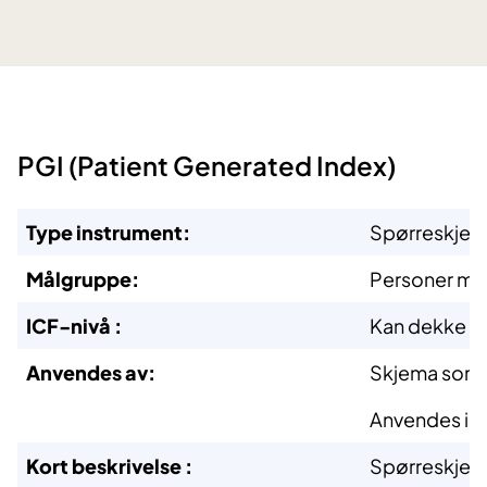
PGI (Patient Generated Index)
Type instrument:
Spørreskjema,
Målgruppe:
Personer med
ICF-nivå
:
Kan dekke all
Anvendes av:
Skjema som pa
Anvendes i fo
Kort beskrivelse
:
Spørreskjema