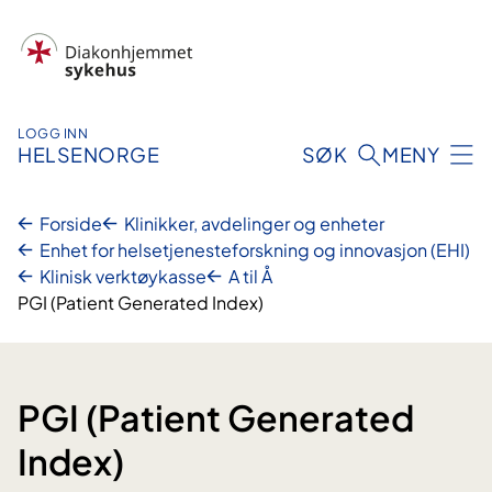
Hopp
til
innhold
LOGG INN
HELSENORGE
SØK
MENY
Forside
Klinikker, avdelinger og enheter
Enhet for helsetjenesteforskning og innovasjon (EHI)
Klinisk verktøykasse
A til Å
PGI (Patient Generated Index)
PGI (Patient Generated
Index)