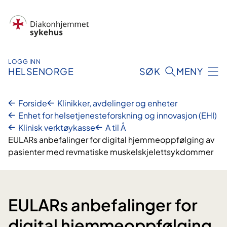
Hopp
til
innhold
LOGG INN
HELSENORGE
SØK
MENY
Forside
Klinikker, avdelinger og enheter
Enhet for helsetjenesteforskning og innovasjon (EHI)
Klinisk verktøykasse
A til Å
EULARs anbefalinger for digital hjemmeoppfølging av
pasienter med revmatiske muskelskjelettsykdommer
EULARs anbefalinger for
digital hjemmeoppfølging