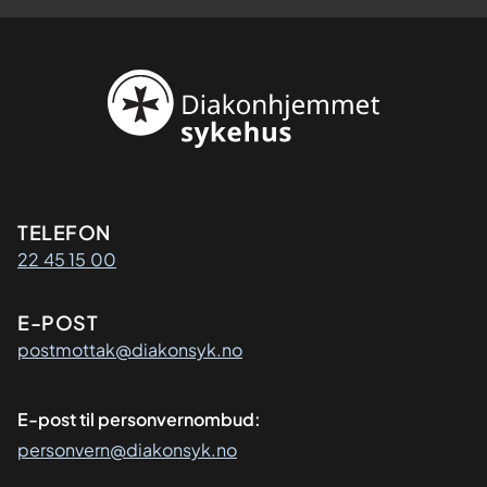
Kontaktinformasjon
TELEFON
22 45 15 00
E-POST
postmottak@diakonsyk.no
E-post til personvernombud:
personvern@diakonsyk.no