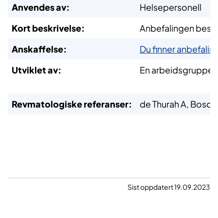
​Anvendes av:
​Helsepersonell
​Kort beskrivelse:
​Anbefalingen bestå
​Anskaffelse:
Du finner anbefalin
​Utviklet av:
​En arbeidsgruppe 
Revmatologiske referanser:
​de Thurah A, Bosc
Sist oppdatert 19.09.2023