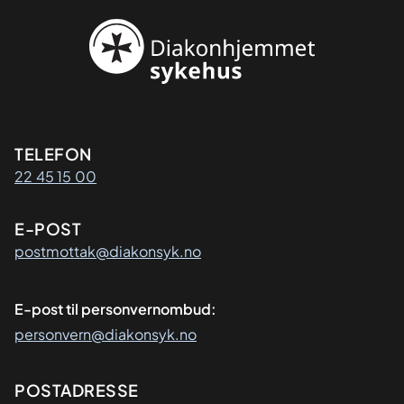
Kontaktinformasjon
TELEFON
22 45 15 00
E-POST
postmottak@diakonsyk.no
E-post til personvernombud:
personvern@diakonsyk.no
Adresse
POSTADRESSE