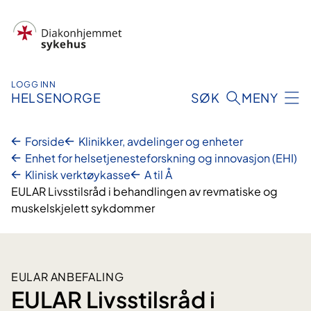
Hopp
til
innhold
LOGG INN
HELSENORGE
SØK
MENY
Forside
Klinikker, avdelinger og enheter
Enhet for helsetjenesteforskning og innovasjon (EHI)
Klinisk verktøykasse
A til Å
EULAR Livsstilsråd i behandlingen av revmatiske og
muskelskjelett sykdommer
EULAR ANBEFALING
EULAR Livsstilsråd i