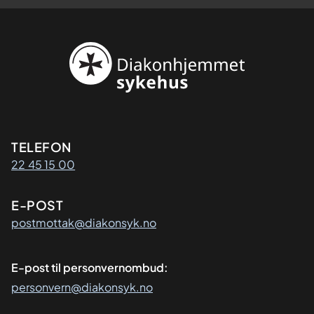
Kontaktinformasjon
TELEFON
22 45 15 00
E-POST
postmottak@diakonsyk.no
E-post til personvernombud:
personvern@diakonsyk.no