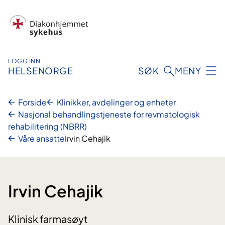
Hopp
til
innhold
LOGG INN
HELSENORGE
SØK
MENY
Forside
Klinikker, avdelinger og enheter
Nasjonal behandlingstjeneste for revmatologisk
rehabilitering (NBRR)
Våre ansatte
Irvin Cehajik
Irvin Cehajik
Klinisk farmasøyt