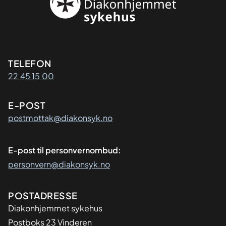
Kontaktinformasjon
TELEFON
22 45 15 00
E-POST
postmottak@diakonsyk.no
E-post til personvernombud:
personvern@diakonsyk.no
Adresse
POSTADRESSE
Diakonhjemmet sykehus
Postboks 23 Vinderen