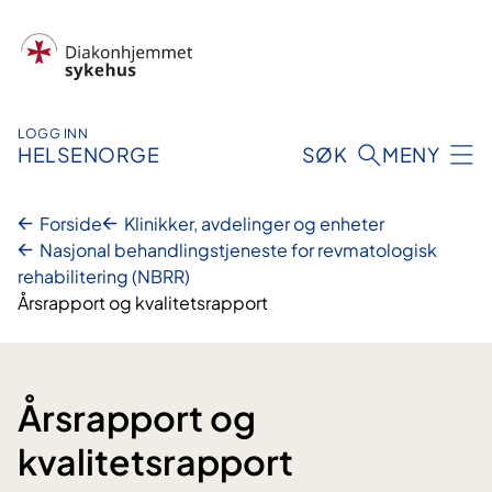
Hopp
til
innhold
LOGG INN
HELSENORGE
SØK
MENY
Forside
Klinikker, avdelinger og enheter
Nasjonal behandlingstjeneste for revmatologisk
rehabilitering (NBRR)
Årsrapport og kvalitetsrapport
Årsrapport og
kvalitetsrapport