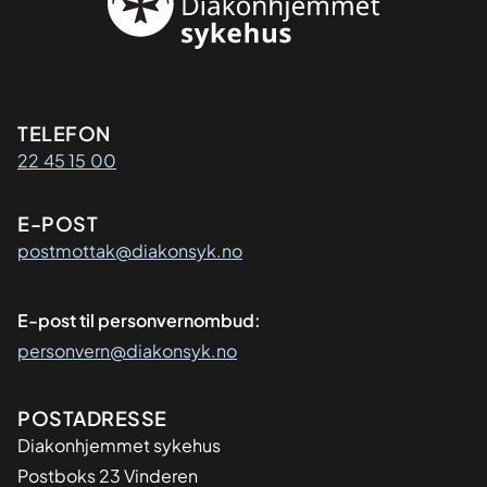
Kontaktinformasjon
TELEFON
22 45 15 00
E-POST
postmottak@diakonsyk.no
E-post til personvernombud:
personvern@diakonsyk.no
Adresse
POSTADRESSE
Diakonhjemmet sykehus
Postboks 23 Vinderen