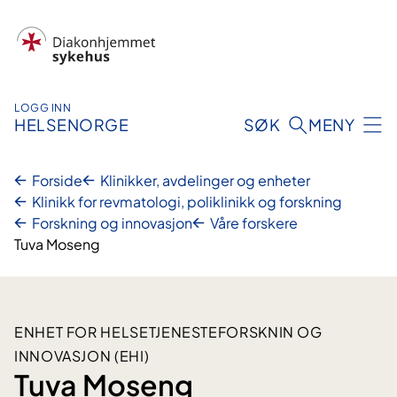
Hopp
til
innhold
LOGG INN
HELSENORGE
SØK
MENY
Forside
Klinikker, avdelinger og enheter
Klinikk for revmatologi, poliklinikk og forskning
Forskning og innovasjon
Våre forskere
Tuva Moseng
ENHET FOR HELSETJENESTEFORSKNIN OG
INNOVASJON (EHI)
Tuva Moseng