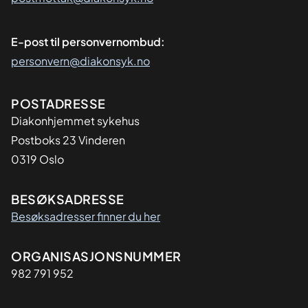
E-post til personvernombud:
personvern@diakonsyk.no
Adresse
POSTADRESSE
Diakonhjemmet sykehus
Postboks 23 Vinderen
0319 Oslo
BESØKSADRESSE
Besøksadresser finner du her
Organisasjon
ORGANISASJONSNUMMER
982 791 952