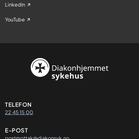
LinkedIn
YouTube
Kontaktinformasjon
TELEFON
22 45 15 00
E-POST
postmottak@diakonsyk.no