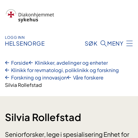
Hopp
til
innhold
LOGG INN
HELSENORGE
SØK
MENY
Forside
Klinikker, avdelinger og enheter
Klinikk for revmatologi, poliklinikk og forskning
Forskning og innovasjon
Våre forskere
Silvia Rollefstad
Silvia Rollefstad
Seniorforsker, lege i spesialisering Enhet for