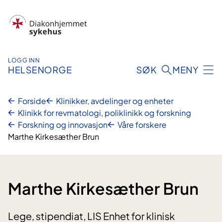
Hopp
til
innhold
LOGG INN
HELSENORGE
SØK
MENY
Forside
Klinikker, avdelinger og enheter
Klinikk for revmatologi, poliklinikk og forskning
Forskning og innovasjon
Våre forskere
Marthe Kirkesæther Brun
Marthe Kirkesæther Brun
Lege, stipendiat, LIS Enhet for klinisk