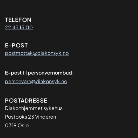
Kontaktinformasjon
TELEFON
22 45 15 00
E-POST
postmottak@diakonsyk.no
E-post til personvernombud:
personvern@diakonsyk.no
Adresse
POSTADRESSE
Diakonhjemmet sykehus
Postboks 23 Vinderen
0319 Oslo