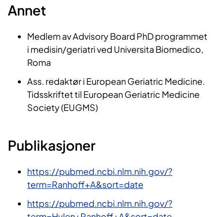
Annet
Medlem av Advisory Board PhD programmet
i medisin/geriatri ved Universita Biomedico,
Roma
Ass. redaktør i European Geriatric Medicine.
Tidsskriftet til European Geriatric Medicine
Society (EUGMS)
Publikasjoner
https://pubmed.ncbi.nlm.nih.gov/?
term=Ranhoff+A&sort=date
https://pubmed.ncbi.nlm.nih.gov/?
term=Hylen+Ranhoff+A&sort=date