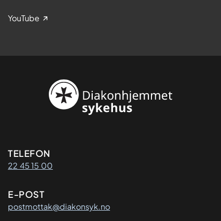
YouTube
Kontaktinformasjon
TELEFON
22 45 15 00
E-POST
postmottak@diakonsyk.no