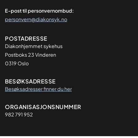
E-post til personvernombud:
personvern@diakonsyk.no
Adresse
POSTADRESSE
Diakonhjemmet sykehus
Postboks 23 Vinderen
0319 Oslo
BESØKSADRESSE
Besøksadresser finner du her
Organisasjon
ORGANISASJONSNUMMER
982 791 952