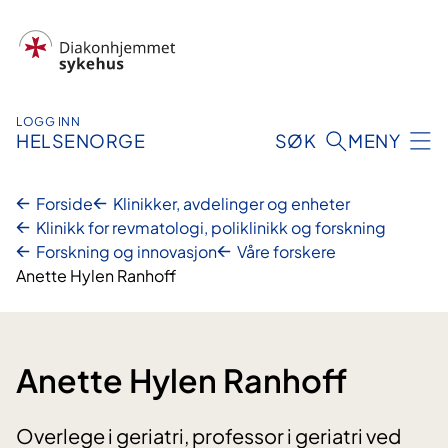
Hopp
til
innhold
LOGG INN
HELSENORGE
SØK
MENY
Forside
Klinikker, avdelinger og enheter
Klinikk for revmatologi, poliklinikk og forskning
Forskning og innovasjon
Våre forskere
Anette Hylen Ranhoff
Anette Hylen Ranhoff
Overlege i geriatri, professor i geriatri ved