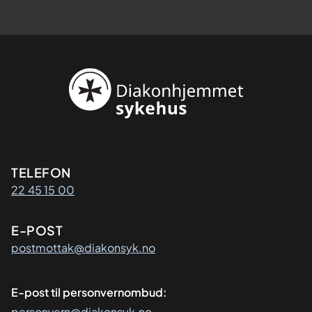
Kontaktinformasjon
TELEFON
22 45 15 00
E-POST
postmottak@diakonsyk.no
E-post til personvernombud:
personvern@diakonsyk.no