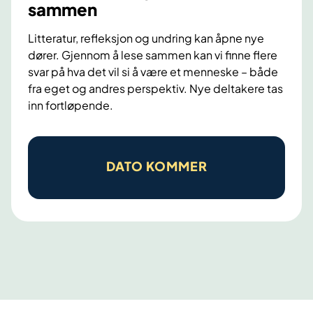
sammen
Litteratur, refleksjon og undring kan åpne nye
dører. Gjennom å lese sammen kan vi finne flere
svar på hva det vil si å være et menneske – både
fra eget og andres perspektiv. Nye deltakere tas
inn fortløpende.
S
h
DATO KOMMER
a
r
e
d
r
e
a