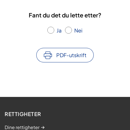
d
i
Fant du det du lette etter?
n
g
Ja
Nei
–
Å
l
PDF-utskrift
e
s
e
s
a
m
m
e
RETTIGHETER
n
Dine rettigheter