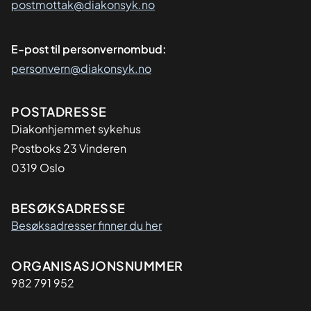
postmottak@diakonsyk.no
E-post til personvernombud:
personvern@diakonsyk.no
Adresse
POSTADRESSE
Diakonhjemmet sykehus
Postboks 23 Vinderen
0319 Oslo
BESØKSADRESSE
Besøksadresser finner du her
Organisasjon
ORGANISASJONSNUMMER
982 791 952