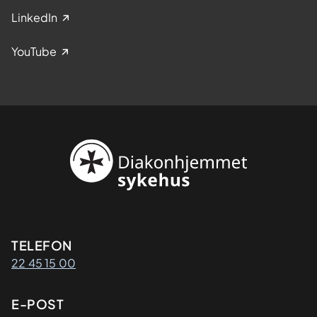
LinkedIn
YouTube
Kontaktinformasjon
TELEFON
22 45 15 00
E-POST