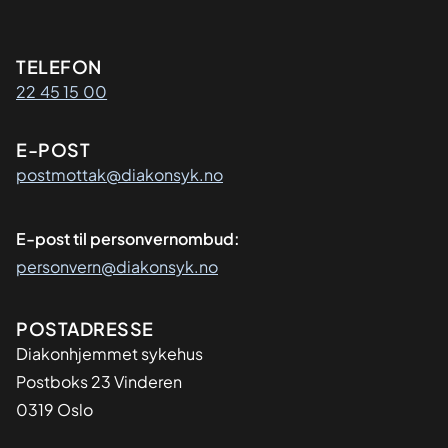
Kontaktinformasjon
TELEFON
22 45 15 00
E-POST
postmottak@diakonsyk.no
E-post til personvernombud:
personvern@diakonsyk.no
Adresse
POSTADRESSE
Diakonhjemmet sykehus
Postboks 23 Vinderen
0319 Oslo