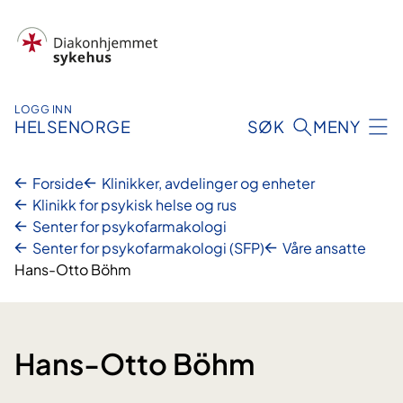
Hopp
til
innhold
LOGG INN
HELSENORGE
SØK
MENY
Forside
Klinikker, avdelinger og enheter
Klinikk for psykisk helse og rus
Senter for psykofarmakologi
Senter for psykofarmakologi (SFP)
Våre ansatte
Hans-Otto Böhm
Hans-Otto Böhm