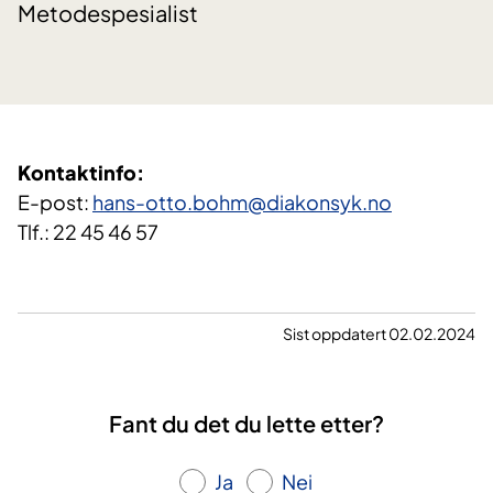
Metodespesialist
Kontaktinfo:​
E-post:
hans-otto.bohm@diakonsyk.no
​
Tlf.: 22 45 46 57​
Sist oppdatert 02.02.2024
Fant du det du lette etter?
Ja
Nei