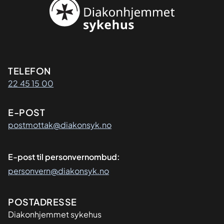
Kontaktinformasjon
TELEFON
22 45 15 00
E-POST
postmottak@diakonsyk.no
E-post til personvernombud:
personvern@diakonsyk.no
Adresse
POSTADRESSE
Diakonhjemmet sykehus