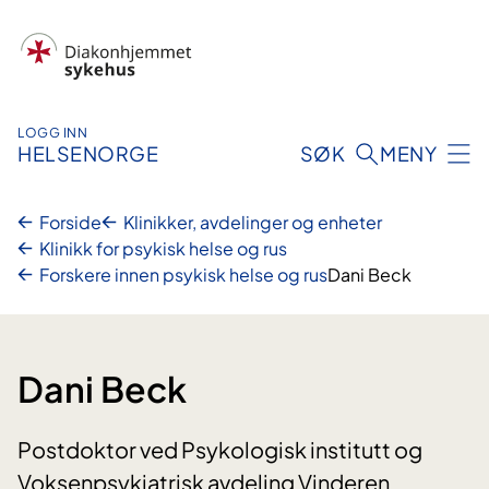
Hopp
til
innhold
LOGG INN
HELSENORGE
SØK
MENY
Forside
Klinikker, avdelinger og enheter
Klinikk for psykisk helse og rus
Forskere innen psykisk helse og rus
Dani Beck
Dani Beck
Postdoktor ved Psykologisk institutt og
Voksenpsykiatrisk avdeling Vinderen