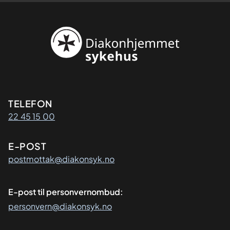
Kontaktinformasjon
TELEFON
22 45 15 00
E-POST
postmottak@diakonsyk.no
E-post til personvernombud:
personvern@diakonsyk.no