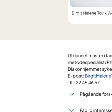
Birgit Malene Tovik 
Utdannet master i far
metodespesialist/Ph
Diakonhjemmet syke
E-post:
BirgitMalen
Tlf.: 22 45 46 57​
Pågående forsk
Faglig interesse