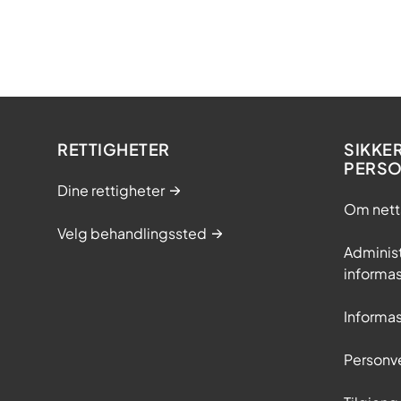
RETTIGHETER
SIKKE
PERS
Dine rettigheter
Om nett
Velg behandlingssted
Adminis
informa
Informa
Personv