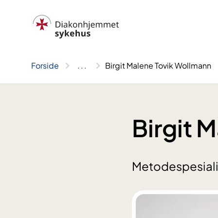
Hopp
til
innhold
Forside
..
.
Birgit Malene Tovik Wollmann
Birgit 
Metodespesiali