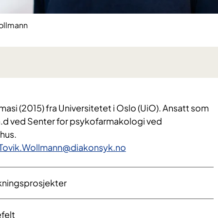
Wollmann
masi (2015) fra Universitetet i Oslo (UiO). Ansatt som
.d ved Senter for psykofarmakologi ved
hus.
eTovik.Wollmann@diakonsyk.no
ningsprosjekter
felt