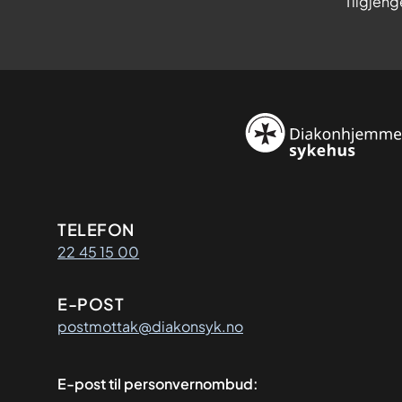
Tilgjeng
Kontaktinformasjon
TELEFON
22 45 15 00
E-POST
postmottak@diakonsyk.no
E-post til personvernombud: