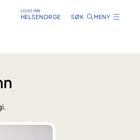
LOGG INN
HELSENORGE
SØK
MENY
nn
i.