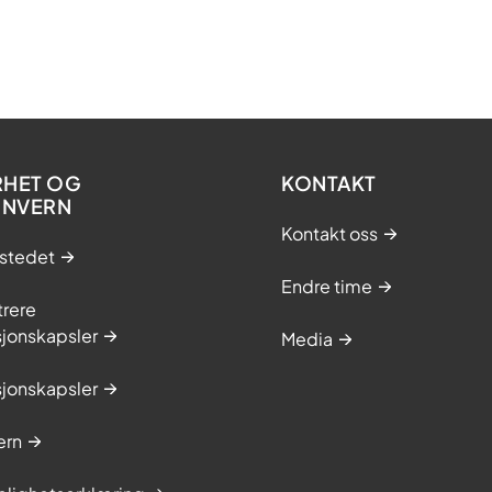
RHET OG
KONTAKT
ONVERN
Kontakt oss
stedet
Endre time
trere
sjonskapsler
Media
sjonskapsler
ern