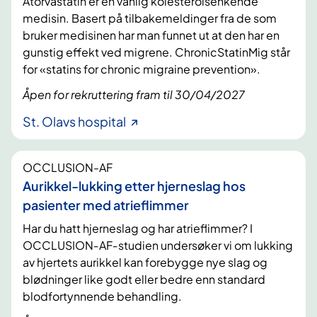
Atorvastatin er en vanlig kolesterolsenkende
medisin. Basert på tilbakemeldinger fra de som
bruker medisinen har man funnet ut at den har en
gunstig effekt ved migrene. ChronicStatinMig står
for «statins for chronic migraine prevention».
Åpen for rekruttering fram til 30/04/2027
St. Olavs hospital
OCCLUSION-AF
Aurikkel-lukking etter hjerneslag hos
pasienter med atrieflimmer
Har du hatt hjerneslag og har atrieflimmer? I
OCCLUSION‑AF‑studien undersøker vi om lukking
av hjertets aurikkel kan forebygge nye slag og
blødninger like godt eller bedre enn standard
blodfortynnende behandling.